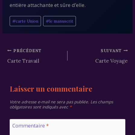
entière attachante et sûre d’elle.
Étiquettes
#
carte Union
#
le manuscrit
de
la
publication :
Navigation
PRÉCÉDENT
SUIVANT
Carte Travail
Carte Voyage
de
l’article
Laisser un commentaire
Votre adresse e-mail ne sera pas publiée.
Les champs
obligatoires sont indiqués avec
*
Commentaire
*