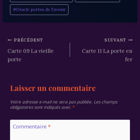
de
#
Oracle portes de l'avenir
la
publication :
Navigation
PRÉCÉDENT
SUIVANT
Carte 09 La vieille
Carte 11 La porte en
de
porte
fer
l’article
Laisser un commentaire
Votre adresse e-mail ne sera pas publiée.
Les champs
obligatoires sont indiqués avec
*
Commentaire
*