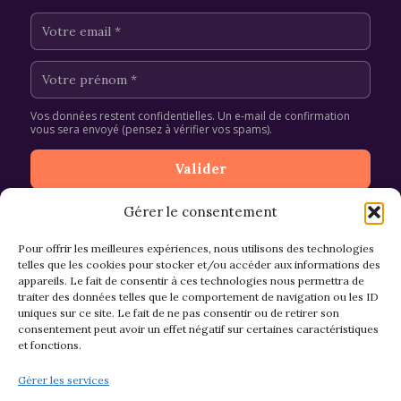
Vos données restent confidentielles. Un e-mail de confirmation
vous sera envoyé (pensez à vérifier vos spams).
Gérer le consentement
Pour offrir les meilleures expériences, nous utilisons des technologies
telles que les cookies pour stocker et/ou accéder aux informations des
appareils. Le fait de consentir à ces technologies nous permettra de
CGV et Retours
traiter des données telles que le comportement de navigation ou les ID
uniques sur ce site. Le fait de ne pas consentir ou de retirer son
consentement peut avoir un effet négatif sur certaines caractéristiques
et fonctions.
Politique de cookies (EU)
Gérer les services