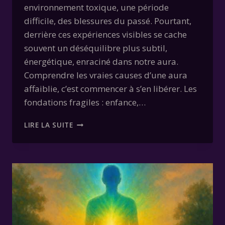
environnement toxique, une période
difficile, des blessures du passé. Pourtant,
derrière ces expériences visibles se cache
souvent un déséquilibre plus subtil,
énergétique, enraciné dans notre aura.
Comprendre les vraies causes d’une aura
affaiblie, c’est commencer à s’en libérer. Les
fondations fragiles : enfance,…
GUÉRIR
LIRE LA SUITE
L’AURA
:
CAUSES
PROFONDES
ET
CERCLES
VICIEUX
À
BRISER