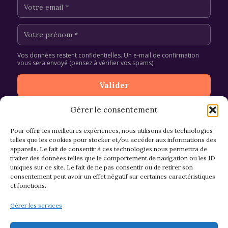
Vos données restent confidentielles. Un e-mail de confirmation
vous sera envoyé (pensez à vérifier vos spams).
Gérer le consentement
Pour offrir les meilleures expériences, nous utilisons des technologies
telles que les cookies pour stocker et/ou accéder aux informations des
appareils. Le fait de consentir à ces technologies nous permettra de
CGV et Retours
traiter des données telles que le comportement de navigation ou les ID
uniques sur ce site. Le fait de ne pas consentir ou de retirer son
consentement peut avoir un effet négatif sur certaines caractéristiques
et fonctions.
Politique de cookies (EU)
Gérer les services