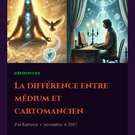
DÉFINITIONS
La différence entre
médium et
cartomancien
Par
Bartoon
novembre 4, 2017