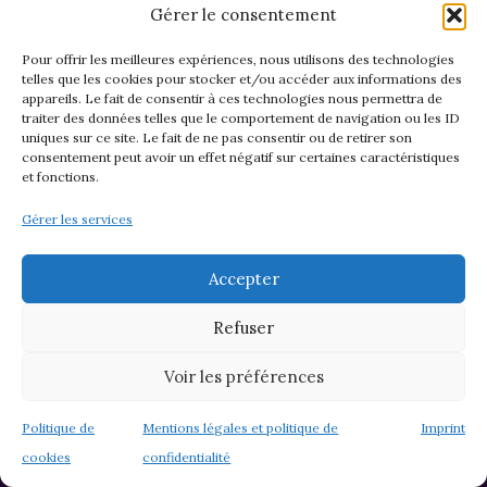
Gérer le consentement
Pour offrir les meilleures expériences, nous utilisons des technologies
telles que les cookies pour stocker et/ou accéder aux informations des
appareils. Le fait de consentir à ces technologies nous permettra de
traiter des données telles que le comportement de navigation ou les ID
uniques sur ce site. Le fait de ne pas consentir ou de retirer son
consentement peut avoir un effet négatif sur certaines caractéristiques
et fonctions.
Gérer les services
Biscuit Mabon
Accepter
Biscuits de Mabon :
Refuser
Ingrédients :
Voir les préférences
300g de farine d’avoine100g de farine de
Politique de
Mentions légales et politique de
Imprint
froment blanche
cookies
confidentialité