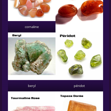
cornaline
beryl
péridot