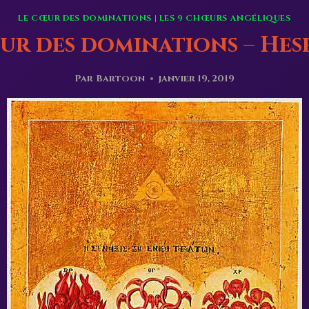
LE CŒUR DES DOMINATIONS
|
LES 9 CHŒURS ANGÉLIQUES
r des dominations – Hes
Par
Bartoon
janvier 19, 2019