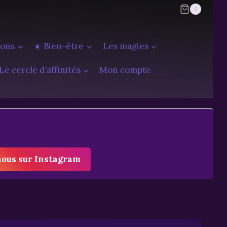
0
ions
☀️ Bien-être
Les magies
Le cercle d’affinités
Mon compte
nous sur Instagram