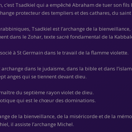
h, c’est Tsadkiel qui a empêché Abraham de tuer son fils I
archange protecteur des templiers et des cathares, du sai
 rabbiniques, Tsadkiel est l’archange de la bienveillance
ment dans le Zohar, texte sacré fondamental de la Kabbale,
associé à St Germain dans le travail de la flamme violette.
 archange dans le judaïsme, dans la bible et dans l’islam
 sept anges qui se tiennent devant dieu.
 maître du septième rayon violet de dieu.
rotique qui est le chœur des dominations.
ange de la bienveillance, de la miséricorde et de la mémoi
el, il assiste l’archange Michel.