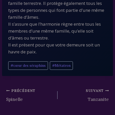
famille terrestre. Il protège également tous les
types de personnes qui font partie d’une même
famille d’âmes.
Il s’assure que l’harmonie règne entre tous les
membres d’une même famille, qu’elle soit
d’âmes ou terrestre.
Il est présent pour que votre demeure soit un
havre de paix.
Étiquettes
#
cœur des séraphins
#
Métatron
de
la
publication :
Navigation
PRÉCÉDENT
SUIVANT
Spinelle
Tanzanite
de
l’article