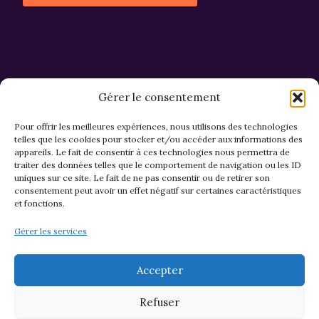
Alternative:
Gérer le consentement
Pour offrir les meilleures expériences, nous utilisons des technologies
telles que les cookies pour stocker et/ou accéder aux informations des
appareils. Le fait de consentir à ces technologies nous permettra de
CGV et Retours
traiter des données telles que le comportement de navigation ou les ID
uniques sur ce site. Le fait de ne pas consentir ou de retirer son
consentement peut avoir un effet négatif sur certaines caractéristiques
et fonctions.
Politique de cookies (EU)
Gérer les services
Mentions légales & confidentialité
Accepter
Refuser