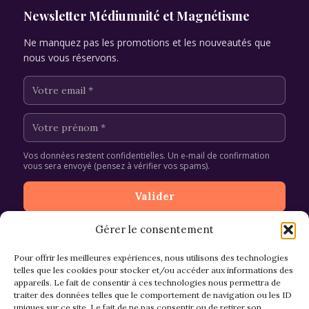
Newsletter Médiumnité et Magnétisme
Ne manquez pas les promotions et les nouveautés que
nous vous réservons.
Vos données restent confidentielles. Un e-mail de confirmation
vous sera envoyé (pensez à vérifier vos spams).
Gérer le consentement
Pour offrir les meilleures expériences, nous utilisons des technologies
telles que les cookies pour stocker et/ou accéder aux informations des
appareils. Le fait de consentir à ces technologies nous permettra de
CGV et Retours
traiter des données telles que le comportement de navigation ou les ID
uniques sur ce site. Le fait de ne pas consentir ou de retirer son