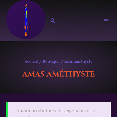
Aller
au
contenu
Accueil
/
Boutique
/
amas améthyste
amas améthyste
Aucun produit ne correspond à votre