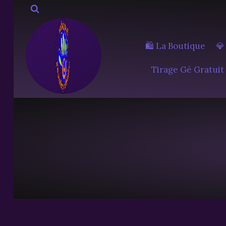
Aller
au
contenu
🛍️ La Boutique
💎
Tirage Gé Gratuit