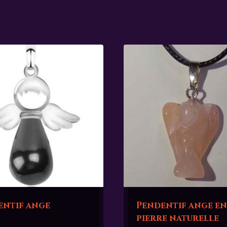
entif ange
Pendentif ange en
pierre naturelle