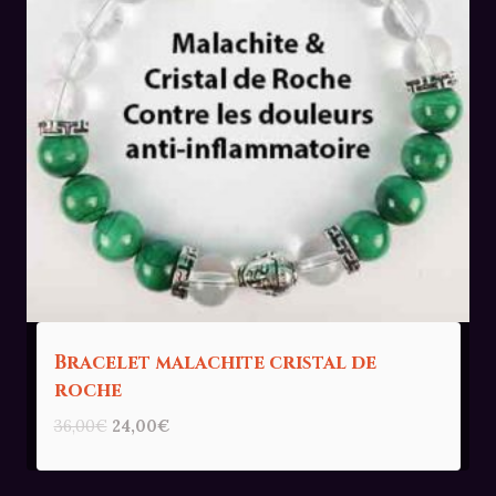
Bracelet malachite cristal de
roche
Le
Le
36,00
€
24,00
€
prix
prix
initial
actuel