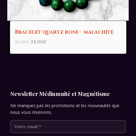
Bracelet quartz rose – malachite
Le
Le
36,00
€
24,00
€
prix
prix
initial
actuel
était :
est :
36,00€.
24,00€.
Newsletter Médiumnité et Magnétisme
Ne manquez pas les promotions et les nouveautés que
nous vous réservons.