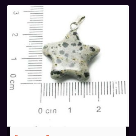
était :
est :
36,00€.
24,00€.