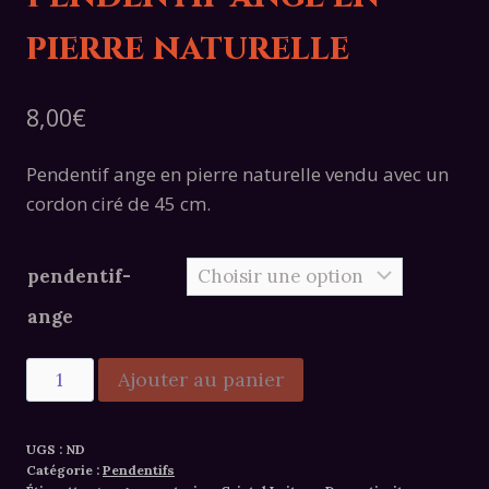
pierre naturelle
8,00
€
Pendentif ange en pierre naturelle vendu avec un
cordon ciré de 45 cm.
pendentif-
ange
quantité
Ajouter au panier
de
Alternative:
Pendentif
UGS :
ND
ange
Catégorie :
Pendentifs
en