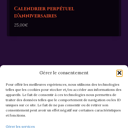
Calendrier perpétuel
d’anniversaires
25,00
€
Gérer le consentement
Pour offrir les meilleures expériences, nous utilisons des technologies
telles que les cookies pour stocker et/ou accéder aux informations des
appareils. Le fait de consentir à ces technologies nous permettra de
CGV et Retours
traiter des données telles que le comportement de navigation ou les ID
uniques sur ce site. Le fait de ne pas consentir ou de retirer son
consentement peut avoir un effet négatif sur certaines caractéristiques
et fonctions.
Politique de cookies (EU)
Gérer les services