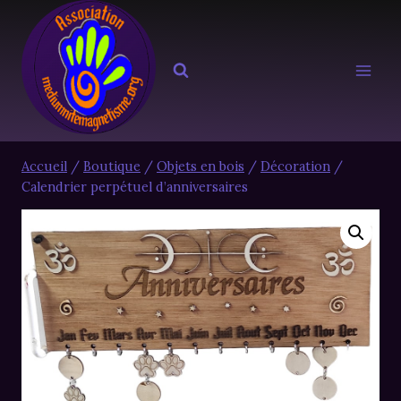
Aller
au
contenu
Accueil
/
Boutique
/
Objets en bois
/
Décoration
/
Calendrier perpétuel d’anniversaires