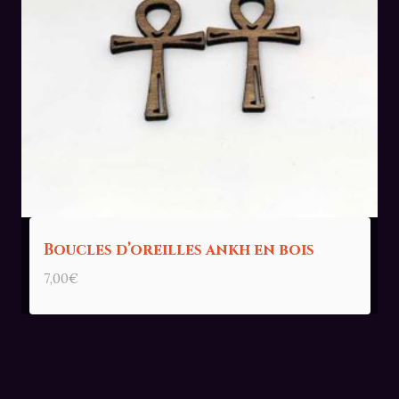
Boucles d’oreilles ankh en bois
7,00
€