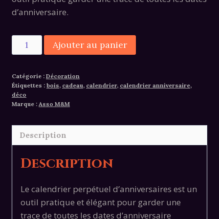
d’anniversaire.
quantité
Alternative:
Ajouter au panier
de
Calendrier
Catégorie :
Décoration
perpétuel
Étiquettes :
bois
,
cadeau
,
calendrier
,
calendrier anniversaire
,
d'anniversaires
déco
Marque :
Asso M&M
Description
Description
Le calendrier perpétuel d’anniversaires est un
outil pratique et élégant pour garder une
trace de toutes les dates d’anniversaire