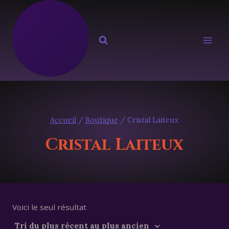
Aller
au
contenu
Accueil
/
Boutique
/
Cristal Laiteux
Cristal Laiteux
Voici le seul résultat