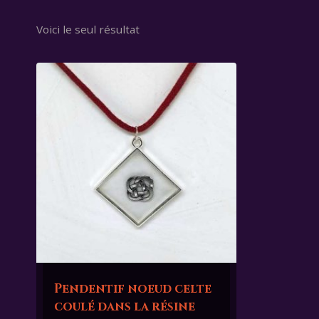
Voici le seul résultat
Pendentif noeud celte
coulé dans la résine