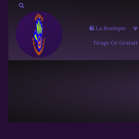
Aller
au
contenu
🛍️ La Boutique
💎
Tirage Gé Gratuit