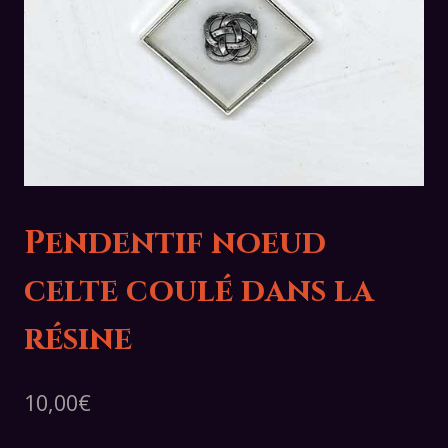
Pendentif noeud
celte coulé dans la
résine
10,00
€