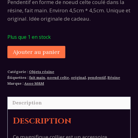
Pendentif en forme de noeud celte coulé dans la
résine, fait main. Environ 4,5cm * 4,5cm. Unique et
original. Idée originale de cadeau.
Plus que 1 en stock
quantité
Alternative:
Ajouter au panier
de
Pendentif
Catégorie :
Objets résine
noeud
Étiquettes :
fait main
,
noeud celte
,
original
,
pendentif
,
Résine
celte
Marque :
Asso M&M
coulé
dans
Description
la
résine
Description
Ce magnifique collier est un accessoire