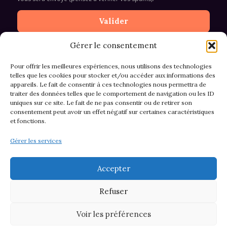
Gérer le consentement
Pour offrir les meilleures expériences, nous utilisons des technologies
telles que les cookies pour stocker et/ou accéder aux informations des
appareils. Le fait de consentir à ces technologies nous permettra de
CGV et Retours
traiter des données telles que le comportement de navigation ou les ID
uniques sur ce site. Le fait de ne pas consentir ou de retirer son
consentement peut avoir un effet négatif sur certaines caractéristiques
et fonctions.
Politique de cookies (EU)
Gérer les services
Mentions légales & confidentialité
Accepter
Refuser
Voir les préférences
© 2026 Asso M&M - Thème WordPress par