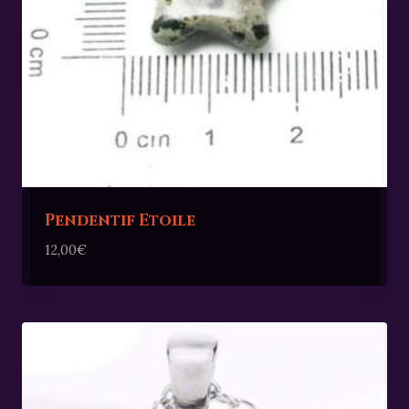
Pendentif Etoile
12,00
€