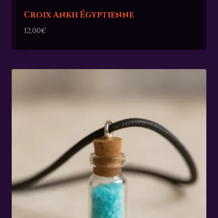
Croix Ankh Égyptienne
12,00
€