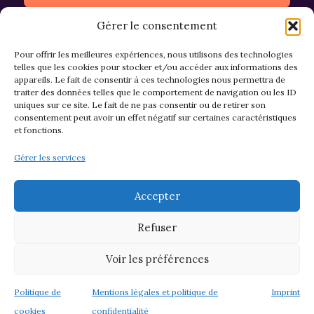
Gérer le consentement
Pour offrir les meilleures expériences, nous utilisons des technologies
telles que les cookies pour stocker et/ou accéder aux informations des
appareils. Le fait de consentir à ces technologies nous permettra de
CGV et Retours
traiter des données telles que le comportement de navigation ou les ID
uniques sur ce site. Le fait de ne pas consentir ou de retirer son
consentement peut avoir un effet négatif sur certaines caractéristiques
et fonctions.
Politique de cookies (EU)
Gérer les services
Mentions légales & confidentialité
Accepter
Refuser
Voir les préférences
© 2026 Asso M&M - Thème WordPress par
Kadence WP
Politique de
Mentions légales et politique de
Imprint
cookies
confidentialité