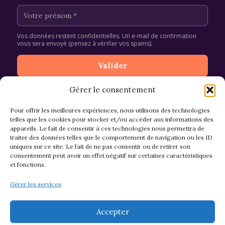
Vos données restent confidentielles. Un e-mail de confirmation
vous sera envoyé (pensez à vérifier vos spams).
Gérer le consentement
Pour offrir les meilleures expériences, nous utilisons des technologies
telles que les cookies pour stocker et/ou accéder aux informations des
appareils. Le fait de consentir à ces technologies nous permettra de
CGV et Retours
traiter des données telles que le comportement de navigation ou les ID
uniques sur ce site. Le fait de ne pas consentir ou de retirer son
consentement peut avoir un effet négatif sur certaines caractéristiques
et fonctions.
Politique de cookies (EU)
Gérer les services
Mentions légales & confidentialité
Accepter