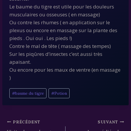
Le baume du tigre est utile pour les douleurs
musculaires ou osseuses ( en massage)
Ou contre les rhumes ( en application sur le
plexus ou encore en massage sur la plante des
pieds . Oui oui . Les pieds !)
Contre le mal de tête ( massage des tempes)
Sur les piqûres d’insectes c’est aussi très
apaisant.
Ou encore pour les maux de ventre (en massage
)
Étiquettes
#
baume du tigre
#
Potion
de
la
publication :
Navigation
PRÉCÉDENT
SUIVANT