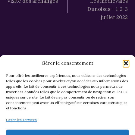
Visite des archanges
Les médiévales
de
Dunoises – 1-2-3
l’article
juillet 2022
Gérer le consentement
Pour offrir les meilleures expériences, nous utilisons des technologies
telles que les cookies pour stocker et/ou accéder aux informations des
appareils. Le fait de consentir à ces technologies nous permettra de
CGV et Retours
traiter des données telles que le comportement de navigation ou les ID
uniques sur ce site. Le fait de ne pas consentir ou de retirer son
consentement peut avoir un effet négatif sur certaines caractéristiques
et fonctions.
Politique de cookies (EU)
Gérer les services
Mentions légales & confidentialité