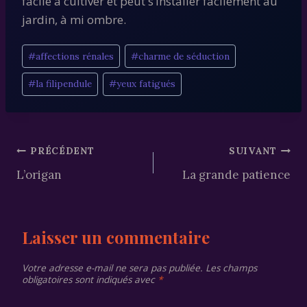
facile à cultiver et peut s’installer facilement au
jardin, à mi ombre.
Étiquettes
#
affections rénales
#
charme de séduction
de
#
la filipendule
#
yeux fatigués
la
publication :
Navigation
PRÉCÉDENT
SUIVANT
L’origan
La grande patience
de
l’article
Laisser un commentaire
Votre adresse e-mail ne sera pas publiée.
Les champs
obligatoires sont indiqués avec
*