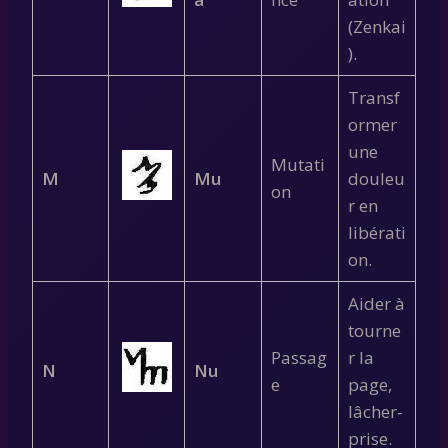
(Zenkai
).
Transf
ormer
une
Mutati
M
Mu
douleu
on
r en
libérati
on.
Aider à
tourne
Passag
r la
N
Nu
e
page,
lâcher-
prise.