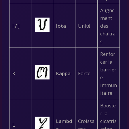
Aligne
ment
I / J
Iota
Unité
des
chakra
s.
Renfor
cer la
barrièr
K
Kappa
Force
e
immun
itaire.
Booste
r la
Lambd
Croissa
cicatris
L
a
nce
ation