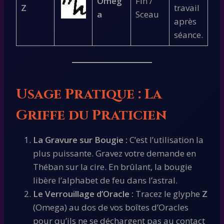
Omeg
Fin /
Z
travail
a
Sceau
après
séance.
Usage Pratique : La
Griffe du Praticien
La Gravure sur Bougie :
C’est l’utilisation la
plus puissante. Gravez votre demande en
Théban sur la cire. En brûlant, la bougie
libère l’alphabet de feu dans l’astral.
Le Verrouillage d’Oracle :
Tracez le glyphe
Z
(Omega) au dos de vos boîtes d’Oracles
pour qu’ils ne se déchargent pas au contact