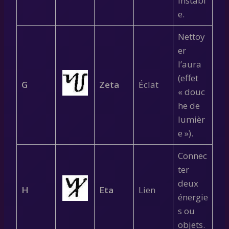
instabl
e.
Nettoy
er
l’aura
(effet
G
Zeta
Éclat
« douc
he de
lumièr
e »).
Connec
ter
deux
H
Eta
Lien
énergie
s ou
objets.