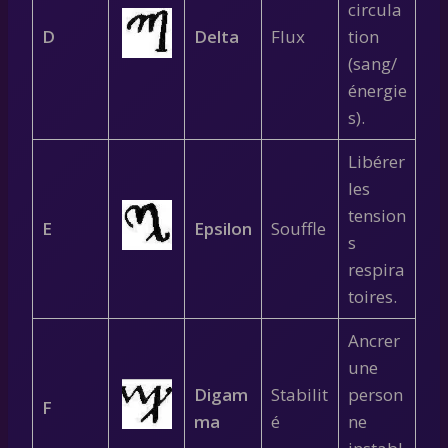
circula
D
Delta
Flux
tion
(sang/
énergie
s).
Libérer
les
tension
E
Epsilon
Souffle
s
respira
toires.
Ancrer
une
Digam
Stabilit
person
F
ma
é
ne