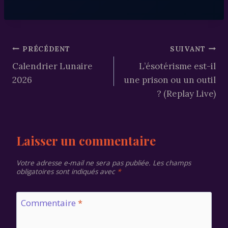
Navigation
PRÉCÉDENT
SUIVANT
Calendrier Lunaire
L’ésotérisme est-il
de
2026
une prison ou un outil
l’article
? (Replay Live)
Laisser un commentaire
Votre adresse e-mail ne sera pas publiée.
Les champs
obligatoires sont indiqués avec
*
Commentaire
*