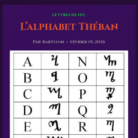
LETTRES DE FEU
L’alphabet Théban
Par
Bartoon
février 19, 2026