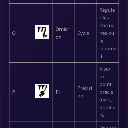
Régule
r les
hormo
Omicr
O
Cycle
nes ou
on
le
somme
il.
Viser
un
point
Précisi
P
Pi
précis
on
(nerf,
douleu
r).
Détecte