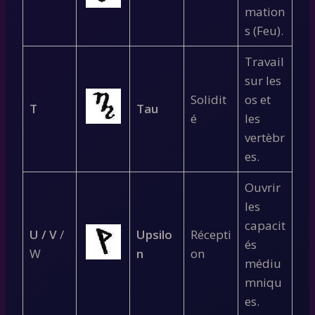
mation
s (Feu).
Travail
sur les
Solidit
os et
T
Tau
é
les
vertèbr
es.
Ouvrir
les
capacit
U / V
/
Upsilo
Récepti
és
W
n
on
médiu
mniqu
es.