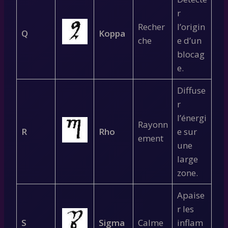
r
Recher
l’origin
Q
Koppa
che
e d’un
blocag
e.
Diffuse
r
l’énergi
Rayonn
R
Rho
e sur
ement
une
large
zone.
Apaise
r les
S
Sigma
Calme
inflam