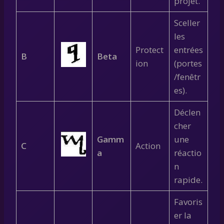
projet.
Sceller
les
Protect
entrées
B
Beta
ion
(portes
/fenêtr
es).
Déclen
cher
Gamm
une
C
Action
a
réactio
n
rapide.
Favoris
er la