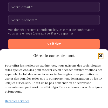
Vos données restent confidentielles. Un e-mail de confirmation
vous sera envoyé (pensez à vérifier vos spams).
Gérer le consentement
Pour offrir les meilleures expériences, nous utilisons des technologies
telles que les cookies pour stocker et/ou accéder aux informations des
appareils. Le fait de consentir à ces technologies nous permettra de
CGV et Retours
traiter des données telles que le comportement de navigation ou les ID
uniques sur ce site. Le fait de ne pas consentir ou de retirer son
consentement peut avoir un effet négatif sur certaines caractéristiques
et fonctions.
Politique de cookies (EU)
Gérer les services