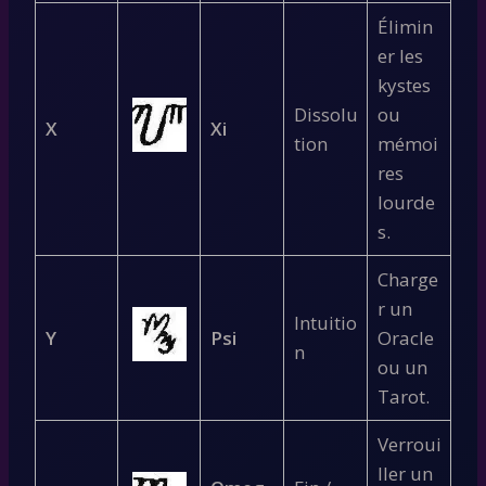
Élimin
er les
kystes
Dissolu
ou
X
Xi
tion
mémoi
res
lourde
s.
Charge
r un
Intuitio
Y
Psi
Oracle
n
ou un
Tarot.
Verroui
ller un