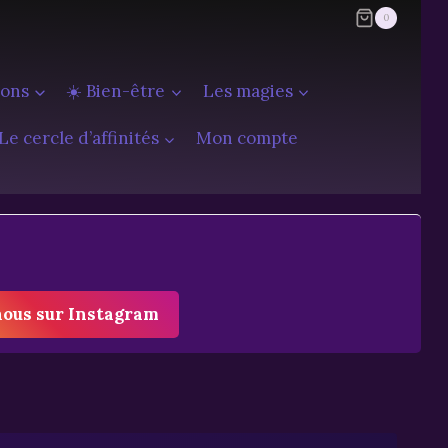
0
ions
☀️ Bien-être
Les magies
Le cercle d’affinités
Mon compte
nous sur Instagram