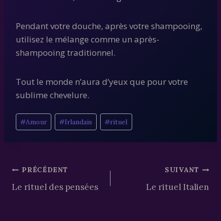
Pendant votre douche, après votre shampooing,
utilisez le mélange comme un après-
shampooing traditionnel.
Tout le monde n’aura d’yeux que pour votre
sublime chevelure.
Étiquettes
#
Amour
#
Irlandais
#
rituel
de
la
publication :
Navigation
PRÉCÉDENT
SUIVANT
Le rituel des pensées
Le rituel Italien
de
l’article