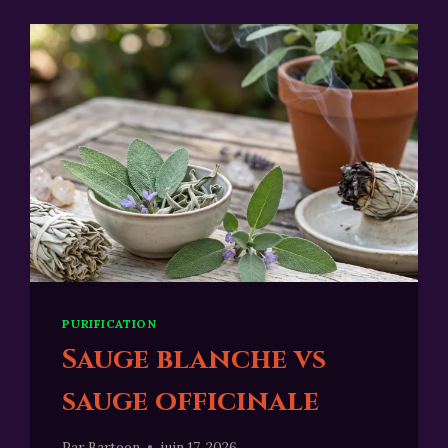
PURIFICATION
Sauge blanche vs
sauge officinale
Par
Bartoon
juin 17, 2026