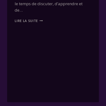
le temps de discuter, d’apprendre et
de…
BIENVENUE
LIRE LA SUITE
ICI
!
ET
SI
ON
FAISAIT
CONNAISSANCE
?