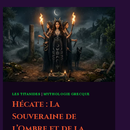
PRÉSENTATION,
PRÉ-
INSCRIPTION
ET
ESPACE
MEMBRE
LES TITANIDES
|
MYTHOLOGIE GRECQUE
Hécate : La
Souveraine de
l’Ombre et de la