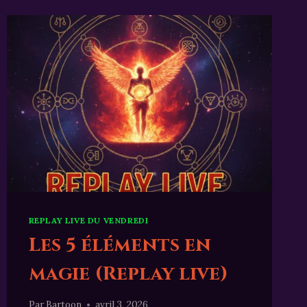
DE
L’OMBRE
ET
DE
LA
MAGIE
REPLAY LIVE DU VENDREDI
Les 5 éléments en
magie (Replay live)
Par
Bartoon
avril 3, 2026