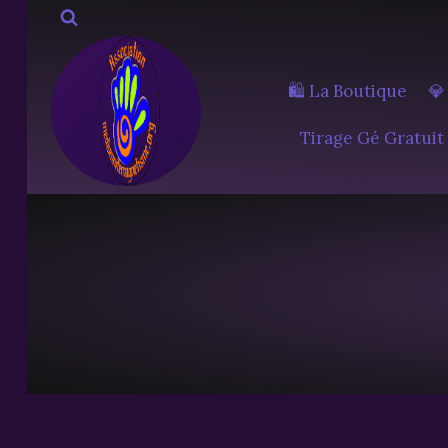
Aller
au
contenu
🛍️ La Boutique
💎
Tirage Gé Gratuit