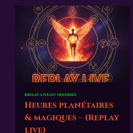
DE
L’HALLUCINATION
COLLECTIVE.
REPLAY LIVE DU VENDREDI
Heures planétaires
& magiques – (Replay
live)