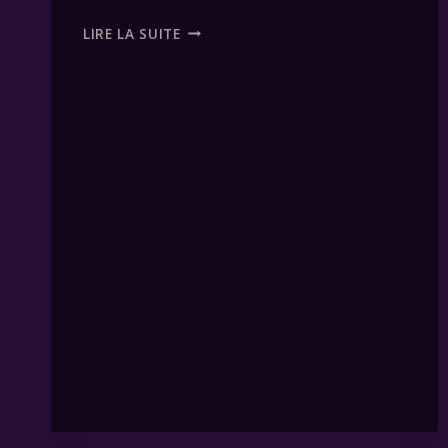
UN
LIRE LA SUITE
EXEMPLE
D’ANALYSE
AVEC
L’ORACLE
GÉ