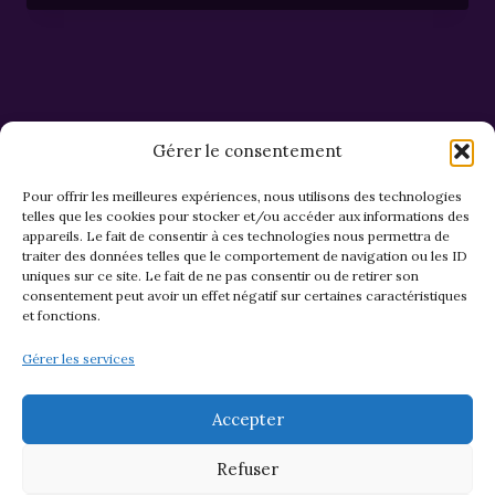
Gérer le consentement
Pour offrir les meilleures expériences, nous utilisons des technologies
telles que les cookies pour stocker et/ou accéder aux informations des
appareils. Le fait de consentir à ces technologies nous permettra de
CGV et Retours
traiter des données telles que le comportement de navigation ou les ID
uniques sur ce site. Le fait de ne pas consentir ou de retirer son
consentement peut avoir un effet négatif sur certaines caractéristiques
et fonctions.
Politique de cookies (EU)
Gérer les services
Mentions légales & confidentialité
Accepter
Refuser