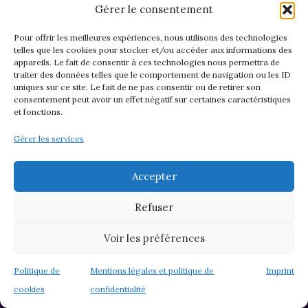
Gérer le consentement
500 g de feuilles de Houx pour 4 personnes.
Faites les griller dans un fou chauffé à 150 °C
Pour offrir les meilleures expériences, nous utilisons des technologies
jusqu’à ce qu’elles soient complètement sèches,
telles que les cookies pour stocker et/ou accéder aux informations des
appareils. Le fait de consentir à ces technologies nous permettra de
puis broyez les au mixeur.
traiter des données telles que le comportement de navigation ou les ID
Conservez ensuite cette poudre de feuilles de
uniques sur ce site. Le fait de ne pas consentir ou de retirer son
consentement peut avoir un effet négatif sur certaines caractéristiques
Houx séchées dans un bocal hermétique, et
et fonctions.
servez vous en comme pour le café dans une
Gérer les services
cafetière classique ou sous forme d’infusion
dans une casserole.
Accepter
Pour Yule vous pouvez vous faire
Refuser
un plat traditionnel Ecossais :
Voir les préférences
le Haggis (ou Panse de Brebis Farcie).
Politique de
Mentions légales et politique de
Imprint
Pour cette recette il vous faut pour 4 personnes :
cookies
confidentialité
la Panse,