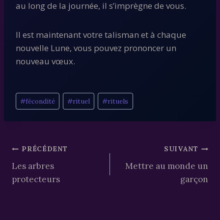
au long de la journée, il s’imprègne de vous.
Il est maintenant votre talisman et à chaque
nouvelle Lune, vous pouvez prononcer un
nouveau vœux.
Étiquettes
#
fécondité
#
rituel
#
rituels
de
la
publication :
Navigation
PRÉCÉDENT
SUIVANT
Les arbres
Mettre au monde un
de
protecteurs
garçon
l’article