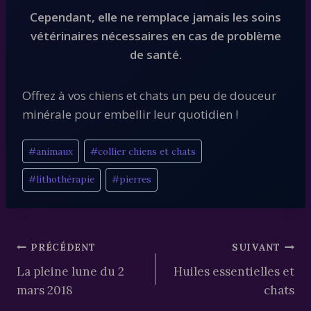
Cependant, elle ne remplace jamais les soins
vétérinaires nécessaires en cas de problème
de santé.
Offrez à vos chiens et chats un peu de douceur
minérale pour embellir leur quotidien !
Étiquettes
#
animaux
#
collier chiens et chats
de
#
lithothérapie
#
pierres
la
publication :
Navigation
PRÉCÉDENT
SUIVANT
La pleine lune du 2
Huiles essentielles et
de
mars 2018
chats
l’article