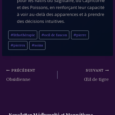
pour les natifs du Sagittaire, du Capricorne
et des Poissons, en renforçant leur capacité
à voir au-delà des apparences et à prendre
des décisions intuitives.
Étiquettes
#
lithothérapie
#
oeil de faucon
#
pierre
de
#
pierres
#
soins
la
publication :
Navigation
PRÉCÉDENT
SUIVANT
Obsidienne
Œil de tigre
de
l’article