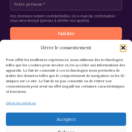
Vos données restent confidentielles. Un e-mail de confirmation
vous sera envoyé (pensez à vérifier vos spams).
Gérer le consentement
Pour offrir les meilleures expériences, nous utilisons des technologies
telles que les cookies pour stocker et/ou accéder aux informations des
appareils. Le fait de consentir à ces technologies nous permettra de
CGV et Retours
traiter des données telles que le comportement de navigation ou les ID
uniques sur ce site. Le fait de ne pas consentir ou de retirer son
consentement peut avoir un effet négatif sur certaines caractéristiques
et fonctions.
Politique de cookies (EU)
Gérer les services
Mentions légales & confidentialité
Accepter