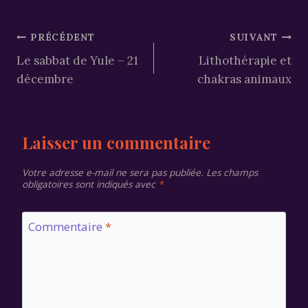
publication :
Navigation
PRÉCÉDENT
SUIVANT
Le sabbat de Yule – 21
Lithothérapie et
de
décembre
chakras animaux
l’article
Laisser un commentaire
Votre adresse e-mail ne sera pas publiée.
Les champs
obligatoires sont indiqués avec
*
Commentaire
*