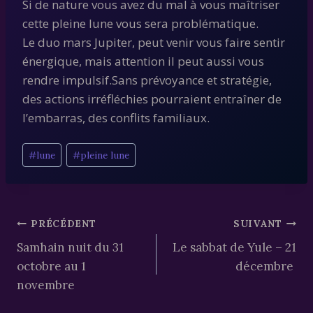
Si de nature vous avez du mal à vous maîtriser
cette pleine lune vous sera problématique.
Le duo mars Jupiter, peut venir vous faire sentir
énergique, mais attention il peut aussi vous
rendre impulsif.Sans prévoyance et stratégie,
des actions irréfléchies pourraient entraîner de
l’embarras, des conflits familiaux.
Étiquettes
#
lune
#
pleine lune
de
la
publication :
Navigation
PRÉCÉDENT
SUIVANT
Samhain nuit du 31
Le sabbat de Yule – 21
de
octobre au 1
décembre
l’article
novembre