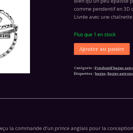
Bien qu’un peu épaisse po
comme pendentif en 3D o
Livrée avec une chaînette
Plus que 1 en stock
quantité
A
Ajouter au panier
de
Bague
Catégorie :
Pendentif bague ast
Astronomique
Étiquettes :
bague
,
Bague astron
lier reçu la commande d’un prince anglais pour la concept