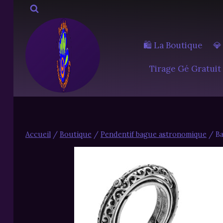
Aller
au
contenu
🛍️ La Boutique
💎
Tirage Gé Gratuit
Accueil
/
Boutique
/
Pendentif bague astronomique
/
B