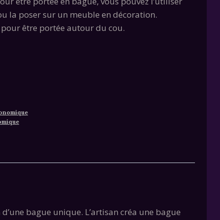
ur être portée en bague, vous pouvez l’utiliser
u la poser sur un meuble en décoration.
 pour être portée autour du cou.
lternative:
ronomique
omique
ion d’une bague unique. L’artisan créa une bague