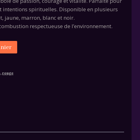
ole de passion, courage et vitalité. Parfaite pour
t intentions spirituelles. Disponible en plusieurs
et, jaune, marron, blanc et noir.
 combustion respectueuse de l’environnement.
Alternative:
anier
e
,
rouge