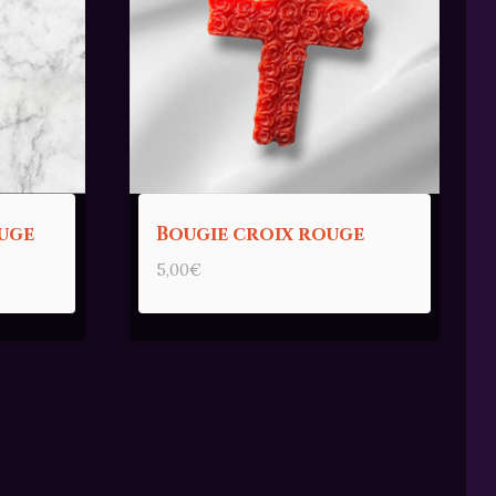
uge
Bougie croix rouge
5,00
€