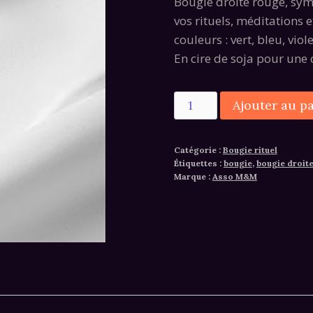
Bougie droite rouge, symb
vos rituels, méditations e
couleurs : vert, bleu, viol
En cire de soja pour une
quantité
Ajouter au p
de
Bougie
Catégorie :
Bougie rituel
droite
Étiquettes :
bougie
,
bougie droit
Rouge
Marque :
Asso M&M