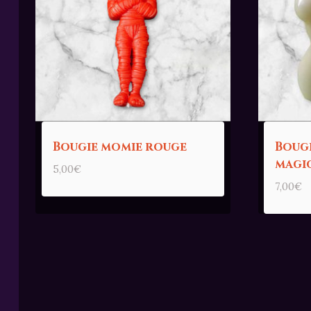
Bougie momie rouge
Bougi
magi
5,00
€
7,00
€