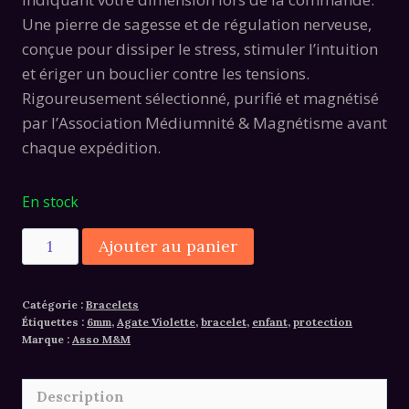
28,00€.
19,00€.
Une pierre de sagesse et de régulation nerveuse,
conçue pour dissiper le stress, stimuler l’intuition
et ériger un bouclier contre les tensions.
Rigoureusement sélectionné, purifié et magnétisé
par l’Association Médiumnité & Magnétisme avant
chaque expédition.
En stock
quantité
Alternative:
Ajouter au panier
de
Bracelet
Catégorie :
Bracelets
agate
Étiquettes :
6mm
,
Agate Violette
,
bracelet
,
enfant
,
protection
violette
Marque :
Asso M&M
Description