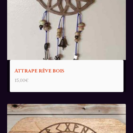
Attrape rêve bois
15,00
€