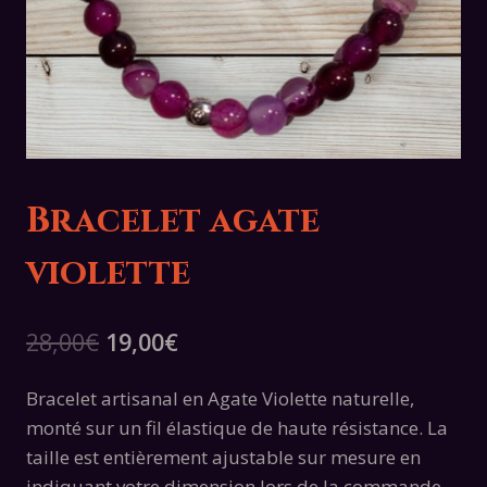
Bracelet agate
violette
Le
Le
28,00
€
19,00
€
prix
prix
Bracelet artisanal en Agate Violette naturelle,
initial
actuel
monté sur un fil élastique de haute résistance. La
était :
est :
taille est entièrement ajustable sur mesure en
indiquant votre dimension lors de la commande.