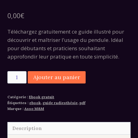
0,00
€
Téléchargez gratuitement ce guide illustré pour
découvrir et maîtriser l’usage du pendule. Idéal
pour débutants et praticiens souhaitant
approfondir leur pratique en toute simplicité.
quantité
Alternative:
Ajouter au panier
de
Guide
Catégorie :
Ebook gratuit
Complet
Étiquettes :
ebook
,
guide radiesthésie
,
pdf
Radiesthésie
Marque :
Asso M&M
–
PDF
Description
Illustré