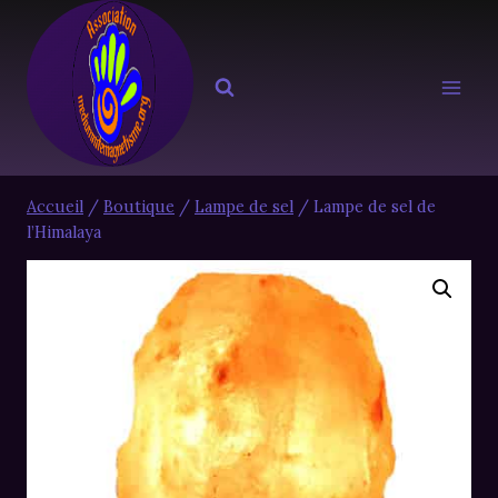
Aller
au
contenu
Accueil
/
Boutique
/
Lampe de sel
/
Lampe de sel de
l’Himalaya