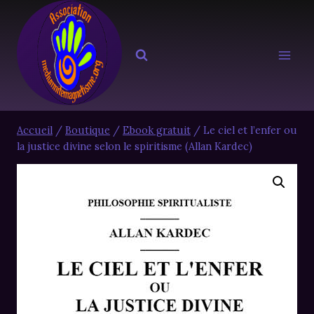
Aller
au
contenu
Accueil
/
Boutique
/
Ebook gratuit
/
Le ciel et l’enfer ou
la justice divine selon le spiritisme (Allan Kardec)