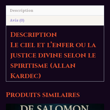
l’enfer
ou
Description
la
Avis (0)
justice
divine
Description
selon
le
Le ciel et l’enfer ou la
spiritisme
justice divine selon le
(Allan
Kardec)
spiritisme (Allan
Kardec)
Produits similaires