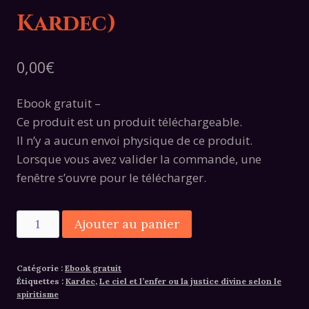
Kardec)
0,00
€
Ebook gratuit –
Ce produit est un produit téléchargeable.
Il n’y a aucun envoi physique de ce produit.
Lorsque vous avez valider la commande, une
fenêtre s’ouvre pour le télécharger.
quantité
Alternative:
Ajouter au panier
de
Le
Catégorie :
Ebook gratuit
ciel
Étiquettes :
Kardec
,
Le ciel et l’enfer ou la justice divine selon le
et
spiritisme