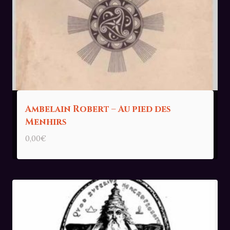
Ambelain Robert – Au pied des
Menhirs
0,00
€