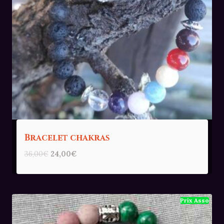
Bracelet chakras
Le
Le
36,00
€
24,00
€
prix
prix
initial
actuel
était :
est :
36,00€.
24,00€.