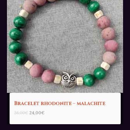
Bracelet rhodonite – malachite
Le
Le
36,00
€
24,00
€
prix
prix
initial
actuel