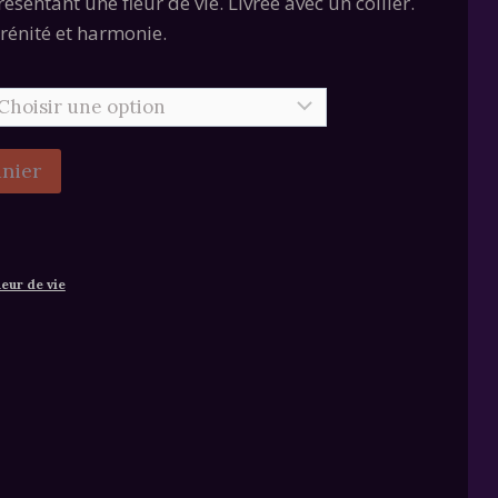
sentant une fleur de vie. Livrée avec un collier.
érénité et harmonie.
anier
leur de vie