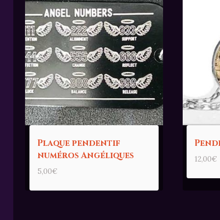
Plaque pendentif
Pend
numéros Angéliques
12,00
€
5,00
€