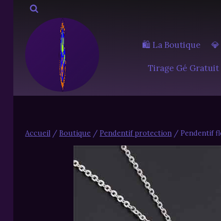
Aller
au
contenu
🛍️ La Boutique
💎
Tirage Gé Gratuit
Accueil
/
Boutique
/
Pendentif protection
/
Pendentif fl