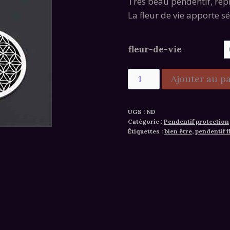
Très beau pendentif, repré
La fleur de vie apporte s
fleur-de-vie
quantité
Ajouter au p
de
Alternative:
Pendentif
UGS :
ND
fleur
Catégorie :
Pendentif protection
de
Étiquettes :
bien être
,
pendentif f
vie