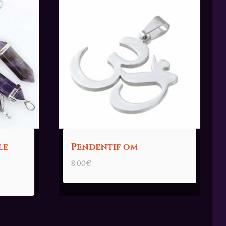
le
Pendentif om
8,00
€