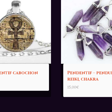
entif cabochon
Pendentif – pendu
reiki, chakra
15,00
€