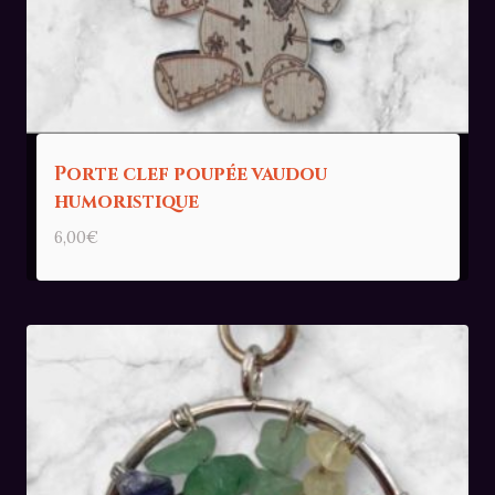
Porte clef poupée vaudou
humoristique
6,00
€