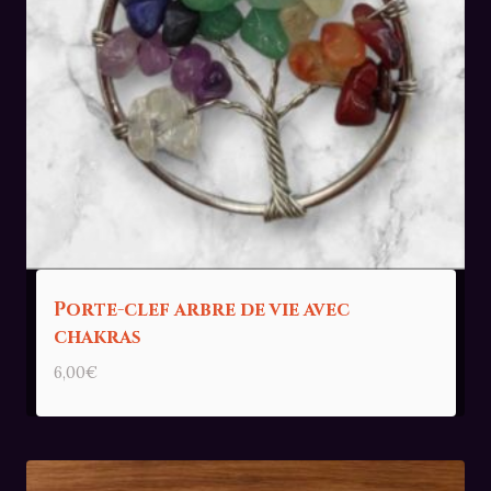
Porte-clef arbre de vie avec
chakras
6,00
€