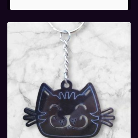
de
prix :
15,00€
à
30,00€