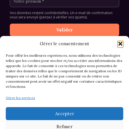
Vos données restent confidentielles. Un e-mail de confirmation
vous sera envoyé (pensez à vérifier vos spams).
Gérer le consentement
Pour offrir les meilleures expériences, nous utilisons des technologies
telles que les cookies pour stocker et/ou accéder aux informations des
appareils. Le fait de consentir à ces technologies nous permettra de
CGV et Retours
traiter des données telles que le comportement de navigation ou les ID
uniques sur ce site. Le fait de ne pas consentir ou de retirer son
consentement peut avoir un effet négatif sur certaines caractéristiques
et fonctions.
Politique de cookies (EU)
Gérer les services
Mentions légales & confidentialité
Accepter
Refuser