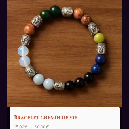
Bracelet chemin de vie
Plage
15,00
€
–
30,00
€