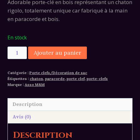
Adorable porte-clé en bois représentant un chaton
rigolo, totalement unique car fabriqué à la main
en paracorde et bois.
En stock
quantité
Alternative:
Ajouter au panier
de
Porte-
Catégorie :
Porte clefs/Décoration de sac
clef
Étiquettes :
chaton
,
paracorde
,
porte clef
,
porte-clefs
paracorde/bois
Marque :
Asso M&M
chaton
rigolo
Description
Avis (0)
Description