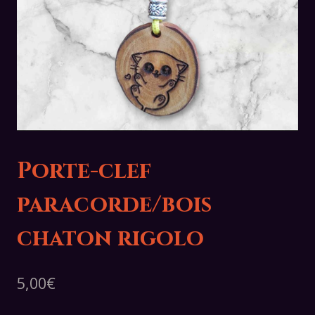
Porte-clef
paracorde/bois
chaton rigolo
5,00
€