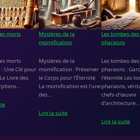
des morts
Mystères de la
Les tombes des
s
momification
pharaons
des morts
Mystères de la
Les tombes des
 : Une Clé pour
momification : Préserver
pharaons : Gar
Le Livre des
le Corps pour l’Éternité
l’éternité Les 
ptiens...
La momification est l’une
pharaons, vérit
des...
chefs-d’œuvre
d’architecture...
ite
Lire la suite
Lire la suite