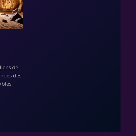
diens de
tombes des
ables