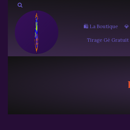
Aller
au
contenu
🛍️ La Boutique
💎
Tirage Gé Gratuit