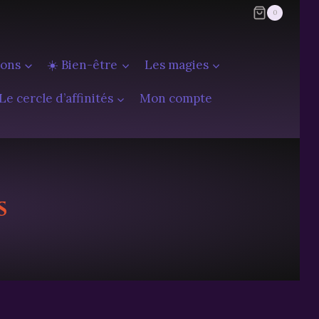
0
ions
☀️ Bien-être
Les magies
Le cercle d’affinités
Mon compte
s