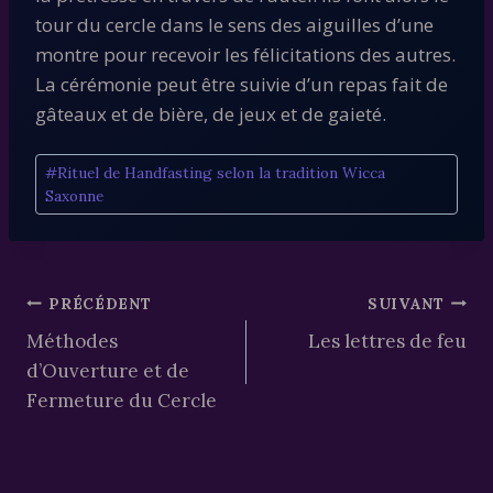
tour du cercle dans le sens des aiguilles d’une
montre pour recevoir les félicitations des autres.
La cérémonie peut être suivie d’un repas fait de
gâteaux et de bière, de jeux et de gaieté.
Étiquettes
#
Rituel de Handfasting selon la tradition Wicca
de
Saxonne
la
publication :
Navigation
PRÉCÉDENT
SUIVANT
Méthodes
Les lettres de feu
de
d’Ouverture et de
l’article
Fermeture du Cercle