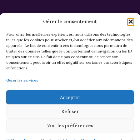
Gérer le consentement
Pour offrir les meilleures expériences, nous utilisons des technologies
telles que les cookies pour stocker et/ou accéder aux informations des
appareils. Le fait de consentir à ces technologies nous permettra de
CGV et Retours
traiter des données telles que le comportement de navigation ou les ID
uniques sur ce site. Le fait de ne pas consentir ou de retirer son
consentement peut avoir un effet négatif sur certaines caractéristiques
et fonctions.
Politique de cookies (EU)
Gérer les services
Mentions légales & confidentialité
Accepter
Refuser
Voir les préférences
© 2026 Asso M&M - Thème WordPress par
Kadence WP