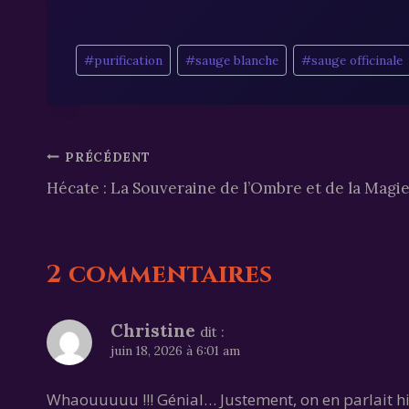
Étiquettes
#
purification
#
sauge blanche
#
sauge officinale
de
la
publication :
Navigation
PRÉCÉDENT
Hécate : La Souveraine de l’Ombre et de la Magi
de
l’article
2 commentaires
Christine
dit :
juin 18, 2026 à 6:01 am
Whaouuuuu !!! Génial… Justement, on en parlait hi