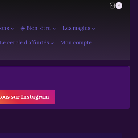
0
ions
☀️ Bien-être
Les magies
Le cercle d’affinités
Mon compte
nous sur Instagram