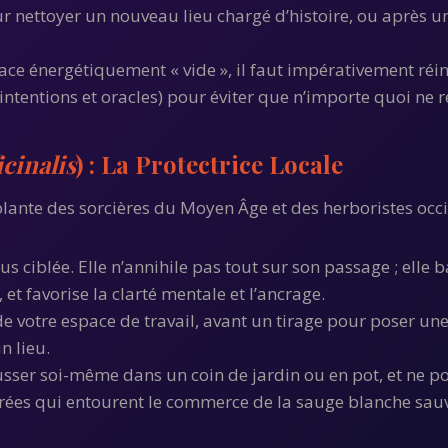
ur nettoyer un nouveau lieu chargé d’histoire, ou après u
ce énergétiquement « vide », il faut impérativement réins
ntentions et oracles) pour éviter que n’importe quoi ne r
icinalis
) : La Protectrice Locale
a plante des sorcières du Moyen Âge et des herboristes occ
s ciblée. Elle n’annihile pas tout sur son passage ; elle
, et favorise la clarté mentale et l’ancrage.
 de votre espace de travail, avant un tirage pour poser un
n lieu.
 pousser soi-même dans un coin de jardin ou en pot, et ne 
acrées qui entourent le commerce de la sauge blanche sa