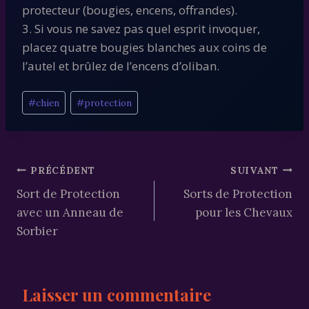
protecteur (bougies, encens, offrandes).
3. Si vous ne savez pas quel esprit invoquer,
placez quatre bougies blanches aux coins de
l’autel et brûlez de l’encens d’oliban.
Étiquettes
#
chien
#
protection
de
la
publication :
Navigation
PRÉCÉDENT
SUIVANT
Sort de Protection
Sorts de Protection
de
avec un Anneau de
pour les Chevaux
l’article
Sorbier
Laisser un commentaire