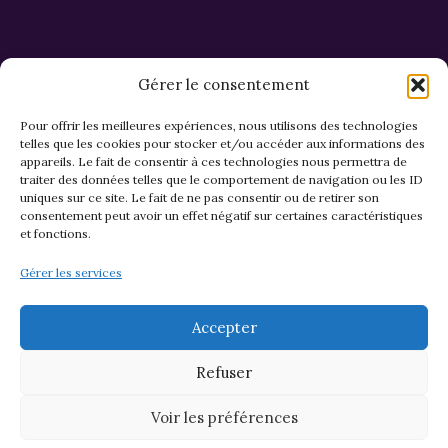
Gérer le consentement
Pour offrir les meilleures expériences, nous utilisons des technologies
telles que les cookies pour stocker et/ou accéder aux informations des
appareils. Le fait de consentir à ces technologies nous permettra de
CGV et Retours
traiter des données telles que le comportement de navigation ou les ID
uniques sur ce site. Le fait de ne pas consentir ou de retirer son
consentement peut avoir un effet négatif sur certaines caractéristiques
et fonctions.
Politique de cookies (EU)
Gérer les services
Mentions légales & confidentialité
Accepter
Refuser
Voir les préférences
© 2026 Asso M&M - Thème WordPress par