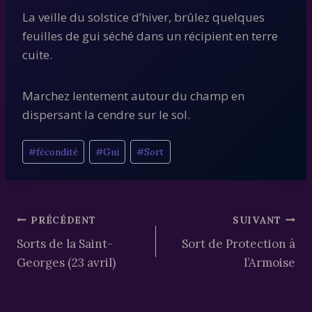
La veille du solstice d’hiver, brûlez quelques
feuilles de gui séché dans un récipient en terre
cuite.
Marchez lentement autour du champ en
dispersant la cendre sur le sol.
Étiquettes
#
fécondité
#
Gui
#
Sort
de
la
publication :
Navigation
PRÉCÉDENT
SUIVANT
Sorts de la Saint-
Sort de Protection à
de
Georges (23 avril)
l’Armoise
l’article