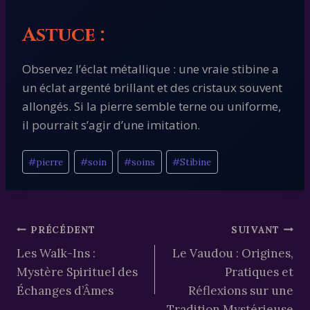
Astuce :
Observez l’éclat métallique : une vraie stibine a
un éclat argenté brillant et des cristaux souvent
allongés. Si la pierre semble terne ou uniforme,
il pourrait s’agir d’une imitation.
Étiquettes
#
pierre
#
soin
#
soins
#
Stibine
de
la
publication :
Navigation
PRÉCÉDENT
SUIVANT
Les Walk-Ins :
Le Vaudou : Origines,
de
Mystère Spirituel des
Pratiques et
l’article
Échanges d’Âmes
Réflexions sur une
Tradition Mystérieuse