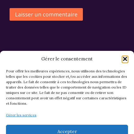
Alternative:
Gérer le consentement
Pour offrir les meilleures expériences, nous utilisons des technologies
telles que les cookies pour stocker et/ou accéder aux informations des
appareils. Le fait de consentir à ces technologies nous permettra de
CGV et Retours
traiter des données telles que le comportement de navigation ou les ID
uniques sur ce site. Le fait de ne pas consentir ou de retirer son
consentement peut avoir un effet négatif sur certaines caractéristiques
et fonctions.
Politique de cookies (EU)
Gérer les services
Mentions légales & confidentialité
Accepter