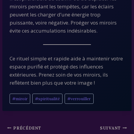
miroirs pendant les tempêtes, car les éclairs
peuvent les charger d’une énergie trop
puissante, voire négative. Proéger vos miroirs
évite ces accumulations indésirables.
Ce rituel simple et rapide aide à maintenir votre
espace purifié et protégé des influences
extérieures. Prenez soin de vos miroirs, ils
reflètent bien plus que votre image !
Étiquettes
#
miroir
#
spiritualité
#
verrouiller
de
la
publication :
Navigation
PRÉCÉDENT
SUIVANT