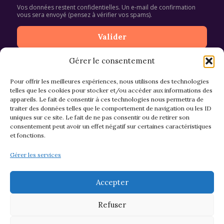
Vos données restent confidentielles. Un e-mail de confirmation
vous sera envoyé (pensez à vérifier vos spams).
Gérer le consentement
Pour offrir les meilleures expériences, nous utilisons des technologies
telles que les cookies pour stocker et/ou accéder aux informations des
appareils. Le fait de consentir à ces technologies nous permettra de
CGV et Retours
traiter des données telles que le comportement de navigation ou les ID
uniques sur ce site. Le fait de ne pas consentir ou de retirer son
consentement peut avoir un effet négatif sur certaines caractéristiques
et fonctions.
Politique de cookies (EU)
Gérer les services
Mentions légales & confidentialité
Accepter
Refuser