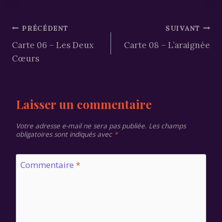
la
publication :
Navigation
PRÉCÉDENT
SUIVANT
Carte 06 – Les Deux
Carte 08 – L’araignée
de
Cœurs
l’article
Laisser un commentaire
Votre adresse e-mail ne sera pas publiée.
Les champs
obligatoires sont indiqués avec
*
Commentaire
*