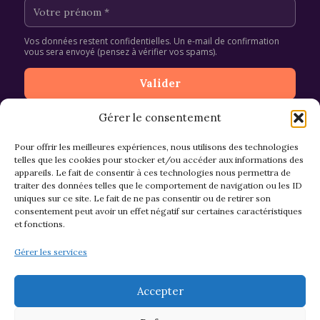
Vos données restent confidentielles. Un e-mail de confirmation
vous sera envoyé (pensez à vérifier vos spams).
Gérer le consentement
Pour offrir les meilleures expériences, nous utilisons des technologies
telles que les cookies pour stocker et/ou accéder aux informations des
appareils. Le fait de consentir à ces technologies nous permettra de
CGV et Retours
traiter des données telles que le comportement de navigation ou les ID
uniques sur ce site. Le fait de ne pas consentir ou de retirer son
consentement peut avoir un effet négatif sur certaines caractéristiques
et fonctions.
Politique de cookies (EU)
Gérer les services
Mentions légales & confidentialité
Accepter