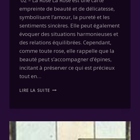
02 – La Rose La Rose est une carte
empreinte de beauté et de délicatesse,
symbolisant l’amour, la pureté et les
sentiments sincères. Elle peut également
évoquer des situations harmonieuses et
des relations équilibrées. Cependant,
comme toute rose, elle rappelle que la
beauté peut s’accompagner d’épines,
incitant à préserver ce qui est précieux
tout en…
CARTE
LIRE LA SUITE
02
–
LA
ROSE