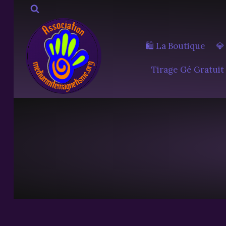
Aller
au
contenu
🛍️ La Boutique
💎
Tirage Gé Gratuit