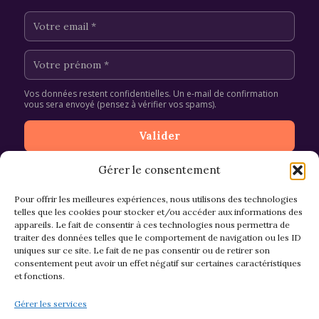
Vos données restent confidentielles. Un e-mail de confirmation
vous sera envoyé (pensez à vérifier vos spams).
Gérer le consentement
Pour offrir les meilleures expériences, nous utilisons des technologies
telles que les cookies pour stocker et/ou accéder aux informations des
appareils. Le fait de consentir à ces technologies nous permettra de
CGV et Retours
traiter des données telles que le comportement de navigation ou les ID
uniques sur ce site. Le fait de ne pas consentir ou de retirer son
consentement peut avoir un effet négatif sur certaines caractéristiques
et fonctions.
Politique de cookies (EU)
Gérer les services