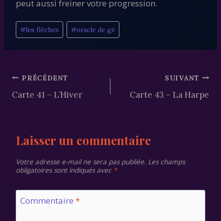
peut aussi freiner votre progression.
Étiquettes
#
les flèches
#
oracle de gé
de
la
publication :
Navigation
PRÉCÉDENT
SUIVANT
Carte 41 – L’Hiver
Carte 43 – La Harpe
de
l’article
Laisser un commentaire
Votre adresse e-mail ne sera pas publiée.
Les champs
obligatoires sont indiqués avec
*
Commentaire
*